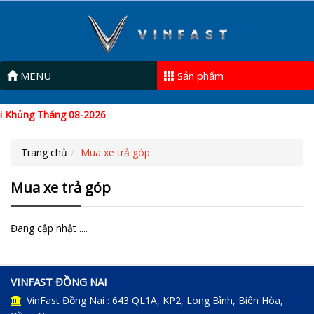
MENU
Sản phẩm
i Khủng Tháng 08-2026
Trang chủ
Mua xe trả góp
Mua xe trả góp
Đang cập nhật ....
VINFAST ĐỒNG NAI
VinFast Đồng Nai : 643 QL1A, KP2, Long Bình, Biên Hòa,