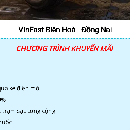
VinFast Biên Hoà - Đồng Nai
CHƯƠNG TRÌNH KHUYẾN MÃI
qua xe điện mới
0%
ác trạm sạc công cộng
quốc