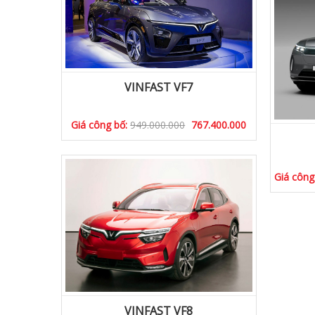
VINFAST VF7
Giá công bố:
949.000.000
767.400.000
Giá công
VINFAST VF8