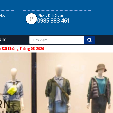
 Hòa,
Phòng Kinh Doanh
0985 383 461
N HỆ
 08-2026