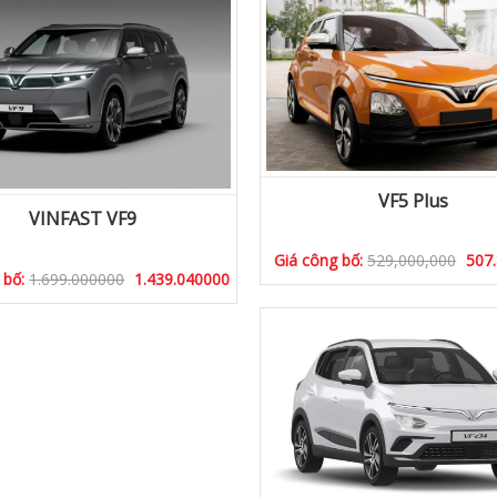
VF5 Plus
VINFAST VF9
Giá công bố:
529,000,000
507.
 bố:
1.699.000000
1.439.040000