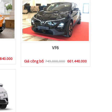
VF6
840.000
Giá công bố:
749,000,000
661.440.000