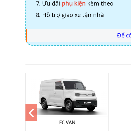
Ưu đãi
phụ kiện
kèm theo
Hỗ trợ giao xe tận nhà​​​​​​
Để có
EC VAN