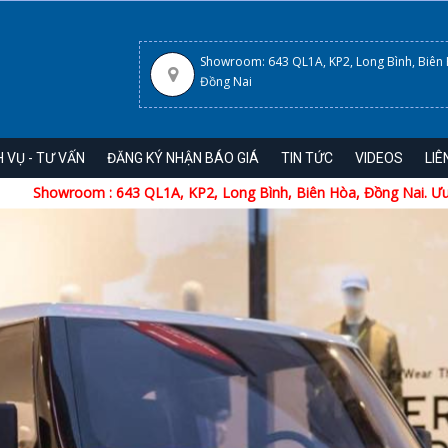
Showroom: 643 QL1A, KP2, Long Bình, Biên
Đồng Nai
H VỤ - TƯ VẤN
ĐĂNG KÝ NHẬN BÁO GIÁ
TIN TỨC
VIDEOS
LIÊ
643 QL1A, KP2, Long Bình, Biên Hòa, Đồng Nai. Ưu Đãi Khủng Tháng