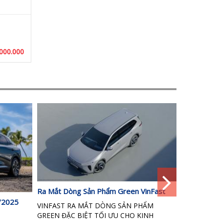
000.000
Ra Mắt Dòng Sản Phẩm Green VinFast
VinFast Mi
3/2025
đến 30/06
VINFAST RA MẮT DÒNG SẢN PHẨM
GREEN ĐẶC BIỆT TỐI ƯU CHO KINH
VinFast miễ