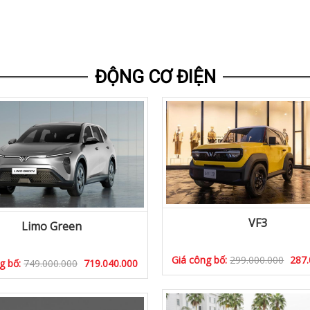
ĐỘNG CƠ ĐIỆN
VF3
Limo Green
Giá công bố:
299.000.000
287.
g bố:
749.000.000
719.040.000