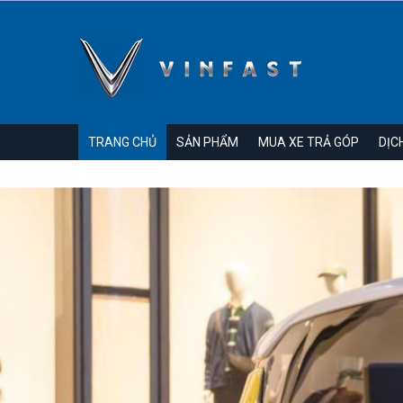
TRANG CHỦ
SẢN PHẨM
MUA XE TRẢ GÓP
DỊC
Showroom : 