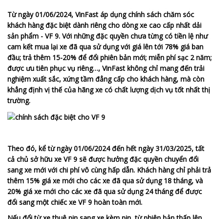
Từ ngày 01/06/2024, VinFast áp dụng chính sách chăm sóc
khách hàng đặc biệt dành riêng cho dòng xe cao cấp nhất dải
sản phẩm - VF 9. Với những đặc quyền chưa từng có tiền lệ như
cam kết mua lại xe đã qua sử dụng với giá lên tới 78% giá ban
đầu; trả thêm 15-20% để đổi phiên bản mới; miễn phí sạc 2 năm;
được ưu tiên phục vụ riêng…, VinFast không chỉ mang đến trải
nghiệm xuất sắc, xứng tầm đẳng cấp cho khách hàng, mà còn
khẳng định vị thế của hãng xe có chất lượng dịch vụ tốt nhất thị
trường.
Theo đó, kể từ ngày 01/06/2024 đến hết ngày 31/03/2025, tất
cả chủ sở hữu xe VF 9 sẽ được hưởng đặc quyền chuyển đổi
sang xe mới với chi phí vô cùng hấp dẫn. Khách hàng chỉ phải trả
thêm 15% giá xe mới cho các xe đã qua sử dụng 18 tháng, và
20% giá xe mới cho các xe đã qua sử dụng 24 tháng để được
đổi sang một chiếc xe VF 9 hoàn toàn mới.
Nếu đổi từ xe thuê pin sang xe kèm pin, từ phiên bản thấp lên