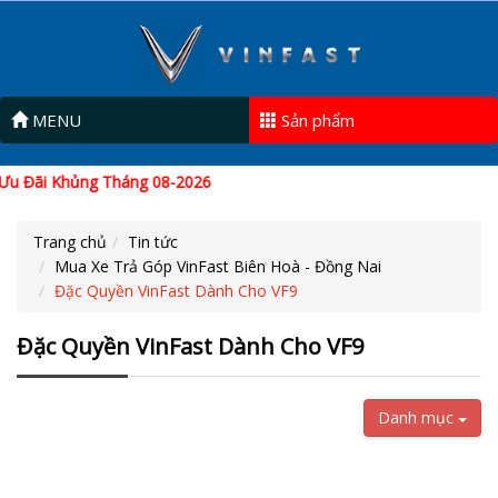
MENU
Sản phẩm
Ưu Đãi Khủng Tháng 08-2026
Trang chủ
Tin tức
Mua Xe Trả Góp VinFast Biên Hoà - Đồng Nai
Đặc Quyền VinFast Dành Cho VF9
Đặc Quyền VinFast Dành Cho VF9
Danh mục