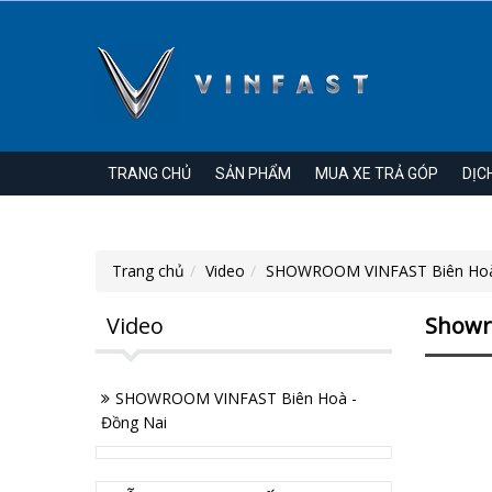
TRANG CHỦ
SẢN PHẨM
MUA XE TRẢ GÓP
DỊC
Trang chủ
Video
SHOWROOM VINFAST Biên Hoà 
Video
Showr
SHOWROOM VINFAST Biên Hoà -
Đồng Nai