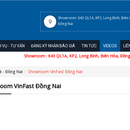
Showroom: 643 QL1A, KP2, Long Bình, Biên
Đồng Nai
H VỤ - TƯ VẤN
ĐĂNG KÝ NHẬN BÁO GIÁ
TIN TỨC
VIDEOS
LIÊ
Showroom : 643 QL1A, KP2, Long Bình, Biên Hòa, Đồng N
- Đồng Nai
Showroom VinFast Đồng Nai
oom VinFast Đồng Nai