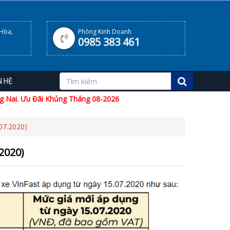
 Hòa,
Phòng Kinh Doanh
0985 383 461
N HỆ
Nai. Ưu Đãi Khủng Tháng 08-2026
7.2020)
2020)