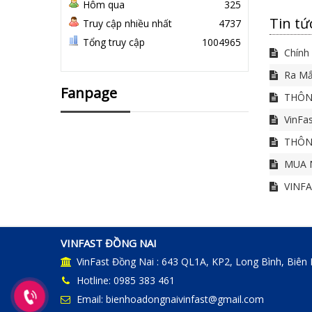
Hôm qua
325
Tin tứ
Truy cập nhiều nhất
4737
Tổng truy cập
1004965
Chính 
Ra Mắ
Fanpage
THÔNG
VinFas
THÔNG
MUA N
VINFA
VINFAST ĐỒNG NAI
VinFast Đồng Nai : 643 QL1A, KP2, Long Bình, Biên
Hotline: 0985 383 461
Email: bienhoadongnaivinfast@gmail.com