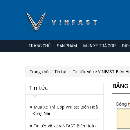
TRANG CHỦ
SẢN PHẨM
MUA XE TRẢ GÓP
DỊC
Trang chủ
Tin tức
Tin tức về xe VINFAST Biên H
BẢNG 
Tin tức
Mua Xe Trả Góp VinFast Biên Hoà
- Đồng Nai
Tin tức về xe VINFAST Biên Hoà -