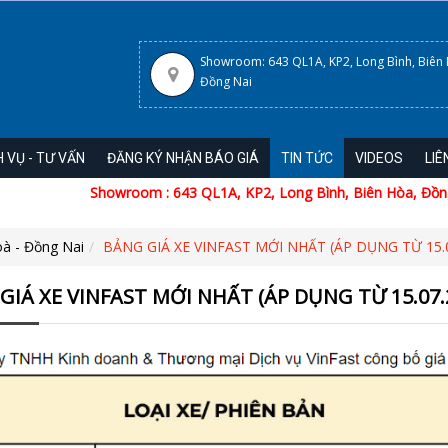
Showroom: 643 QL1A, KP2, Long Bình, Biên
Đồng Nai
H VỤ - TƯ VẤN
ĐĂNG KÝ NHẬN BÁO GIÁ
TIN TỨC
VIDEOS
LIÊ
Showroom : 643 QL1A, KP2, Long Bình, Biên Hòa, Đồng 
oà - Đồng Nai
BẢNG GIÁ XE VINFAST MỚI NHẤT (ÁP DỤNG TỪ 15.0
GIÁ XE VINFAST MỚI NHẤT (ÁP DỤNG TỪ 15.07.