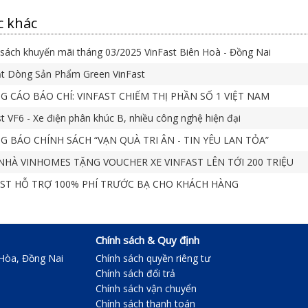
c khác
sách khuyến mãi tháng 03/2025 VinFast Biên Hoà - Đồng Nai
t Dòng Sản Phẩm Green VinFast
 CÁO BÁO CHÍ: VINFAST CHIẾM THỊ PHẦN SỐ 1 VIỆT NAM
t VF6 - Xe điện phân khúc B, nhiều công nghệ hiện đại
 BÁO CHÍNH SÁCH “VẠN QUÀ TRI ÂN - TIN YÊU LAN TỎA”
HÀ VINHOMES TẶNG VOUCHER XE VINFAST LÊN TỚI 200 TRIỆU
ST HỖ TRỢ 100% PHÍ TRƯỚC BẠ CHO KHÁCH HÀNG
Chính sách & Quy định
 Hòa, Đồng Nai
Chính sách quyền riêng tư
Chính sách đổi trả
Chính sách vận chuyển
Chính sách thanh toán