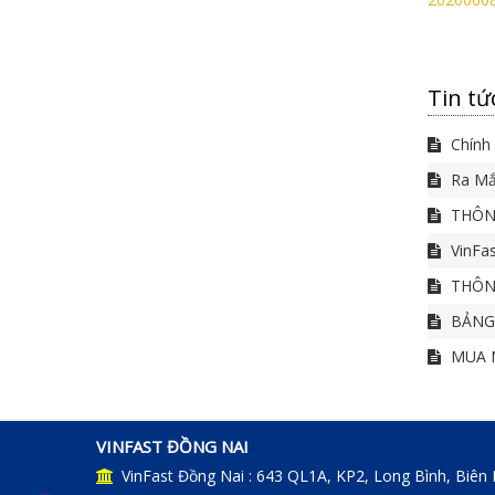
Tin tứ
Chính 
Ra Mắ
THÔNG
VinFas
THÔNG
BẢNG 
MUA N
VINFAST ĐỒNG NAI
VinFast Đồng Nai : 643 QL1A, KP2, Long Bình, Biên