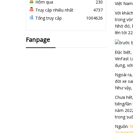
Hôm qua
230
Việt Nam 
Truy cập nhiều nhất
4737
Với khách
Tổng truy cập
1004626
trong vòn
Nhờ đó, 
lên tới 2
Fanpage
Đặc biệt,
VinFast L
dụng, với
Ngoài ra,
đời xe sa
Như vậy, 
Chưa hết,
tiếng/lần
năm 2022.
trong suố
Nguồn:
h
2020060