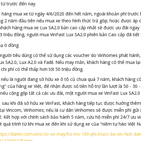
từ trước đến nay.
 hàng mua xe từ ngày 4/6/2020 đến hết năm, ngoài khoản phí trước b
g 2 năm đầu tiên nếu mua xe theo hình thức trả góp; hoặc được áp d
khách hàng mua xe Lux SA2.0 bản cao cấp nhất sẽ được ưu đãi ngay h
23 triệu đồng, người mua VinFast Lux SA2.0 phiên bản Cao cấp đã tiế
 người tiêu dùng có thể sử dụng các voucher do Vinhomes phát hành,
ux SA2.0, Lux A2.0 và Fadil. Nếu may mắn, khách hàng có thể mua lạ
 chi phí có thể thấp hơn tới 50 triệu đồng.
 nếu là người đang sở hữu xe ô tô cũ chưa quá 7 năm, khách hàng còn
ng" của hãng xe Việt, để nhận được số tiền hỗ trợ lần lượt là 50 - 30 - 
nếu cộng gộp tất cả các ưu đãi, một người mua xe VinFast Lux SA2.0 
 sau khi đã sở hữu xe VinFast, khách hàng tiếp tục được hưởng thêm
 tại Vincom, Vinhomes; nếu là cư dân Vinhomes sẽ được miễn phí gửi x
 Kết hợp với chính sách bảo hành 5 năm, cứu hộ miễn phí 24/7 ưu vi
t quá trình từ khi mua xe đến khi sử dụng xe của “niềm tự hào Việt N
ttps://dantri.com.vn/o-to-xe-may/ho-tro-100-phi-truoc-ba-vin-fast-da
8122039378.htm