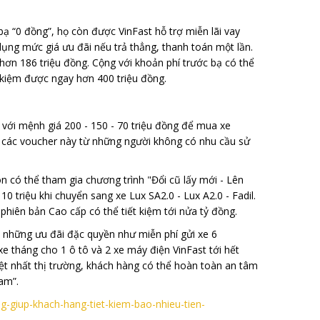
ạ “0 đồng”, họ còn được VinFast hỗ trợ miễn lãi vay
ụng mức giá ưu đãi nếu trả thẳng, thanh toán một lần.
ơn 186 triệu đồng. Cộng với khoản phí trước bạ có thể
t kiệm được ngay hơn 400 triệu đồng.
 với mệnh giá 200 - 150 - 70 triệu đồng để mua xe
i các voucher này từ những người không có nhu cầu sử
 có thể tham gia chương trình "Đổi cũ lấy mới - Lên
10 triệu khi chuyển sang xe Lux SA2.0 - Lux A2.0 - Fadil.
phiên bản Cao cấp có thể tiết kiệm tới nửa tỷ đồng.
 những ưu đãi đặc quyền như miễn phí gửi xe 6
e tháng cho 1 ô tô và 2 xe máy điện VinFast tới hết
ệt nhất thị trường, khách hàng có thể hoàn toàn an tâm
am”.
ng-giup-khach-hang-tiet-kiem-bao-nhieu-tien-