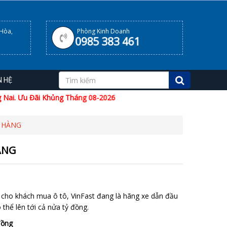
 Hòa,
Phòng Kinh Doanh
0985 383 461
N HỆ
i. Ưu Đãi Khủng Tháng 08-2026
H HÀNG
ÀNG
ng cho khách mua ô tô, VinFast đang là hãng xe dẫn đầu
 thể lên tới cả nửa tỷ đồng.
đồng