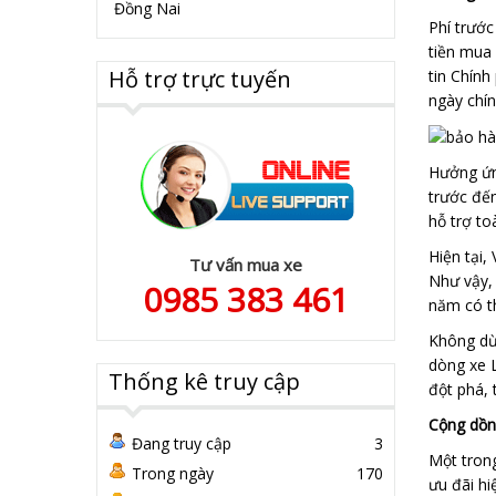
Đồng Nai
Phí trước
tiền mua 
Hỗ trợ trực tuyến
tin Chính
ngày chín
Hưởng ứng
trước đến
hỗ trợ to
Hiện tại,
Tư vấn mua xe
Như vậy, 
0985 383 461
năm có th
Không dừn
dòng xe L
Thống kê truy cập
đột phá, 
Cộng dồn 
Đang truy cập
3
Một trong
Trong ngày
170
ưu đãi hi