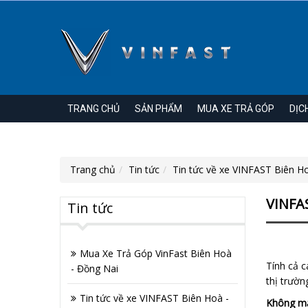
TRANG CHỦ
SẢN PHẨM
MUA XE TRẢ GÓP
DỊC
Trang chủ
Tin tức
Tin tức về xe VINFAST Biên H
VINFA
Tin tức
Mua Xe Trả Góp VinFast Biên Hoà
Tính cả c
- Đồng Nai
thị trườn
Tin tức về xe VINFAST Biên Hoà -
Không mất