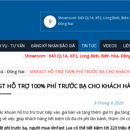
Showroom: 643 QL1A, KP2, Long Bình, Biên
Đồng Nai
H VỤ - TƯ VẤN
ĐĂNG KÝ NHẬN BÁO GIÁ
TIN TỨC
VIDEOS
LIÊ
Showroom : 643 QL1A, KP2, Long Bình, Biên Hòa, Đồng Na
oà - Đồng Nai
VINFAST HỖ TRỢ 100% PHÍ TRƯỚC BẠ CHO KHÁC
ST HỖ TRỢ 100% PHÍ TRƯỚC BẠ CHO KHÁCH H
9 Tháng 6 2020
ác khoản hỗ trợ trừ trực tiếp vào giá bán và tặng thêm giá trị gia tă
g về việc giúp khách hàng tiết kiệm tối đa chi phí lăn bánh, thậm chí có
 phí trước bạ, người mua VinFast Lux có thể tiết kiệm tới 223 triệu 