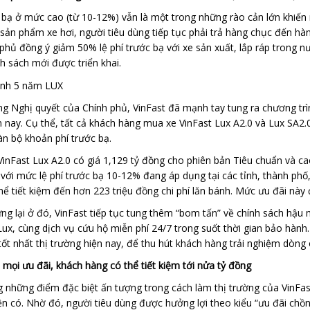
 bạ ở mức cao (từ 10-12%) vẫn là một trong những rào cản lớn khiến 
sản phẩm xe hơi, người tiêu dùng tiếp tục phải trả hàng chục đến hàng
 phủ đồng ý giảm 50% lệ phí trước bạ với xe sản xuất, lắp ráp trong
h sách mới được triển khai.
 Nghị quyết của Chính phủ, VinFast đã mạnh tay tung ra chương trình
 nay. Cụ thể, tất cả khách hàng mua xe VinFast Lux A2.0 và Lux SA2
àn bộ khoản phí trước bạ.
 VinFast Lux A2.0 có giá 1,129 tỷ đồng cho phiên bản Tiêu chuẩn và c
với mức lệ phí trước bạ 10-12% đang áp dụng tại các tỉnh, thành ph
ể tiết kiệm đến hơn 223 triệu đồng chi phí lăn bánh. Mức ưu đãi này đ
g lại ở đó, VinFast tiếp tục tung thêm “bom tấn” về chính sách hậu
ux, cùng dịch vụ cứu hộ miễn phí 24/7 trong suốt thời gian bảo hành.
tốt nhất thị trường hiện nay, để thu hút khách hàng trải nghiệm dòng
mọi ưu đãi, khách hàng có thể tiết kiệm tới nửa tỷ đồng
 những điểm đặc biệt ấn tượng trong cách làm thị trường của VinFas
ện có. Nhờ đó, người tiêu dùng được hưởng lợi theo kiểu “ưu đãi chồn