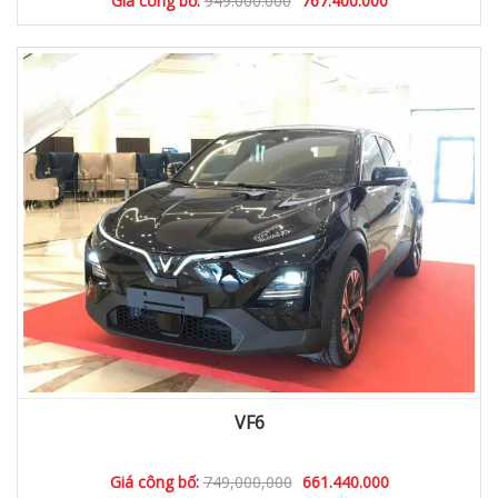
Giá công bố:
949.000.000
767.400.000
VF6
Giá công bố:
749,000,000
661.440.000