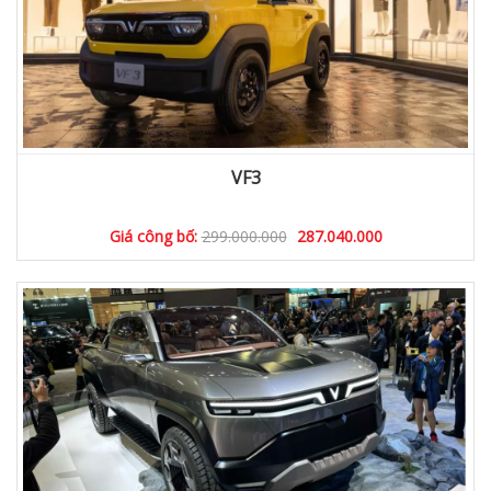
VF3
Giá công bố:
299.000.000
287.040.000