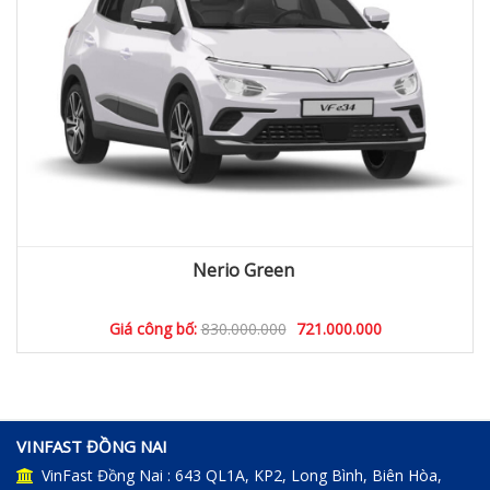
Nerio Green
Giá công bố:
830.000.000
721.000.000
VINFAST ĐỒNG NAI
VinFast Đồng Nai : 643 QL1A, KP2, Long Bình, Biên Hòa,