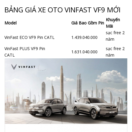
BẢNG GIÁ XE OTO VINFAST VF9 MỚI
Khuyến
Model
Giá Bao Gồm Pin
Mãi
sạc free 2
VinFast ECO VF9 Pin CATL
1.439.040.000
năm
VinFast PLUS VF9 Pin
sạc free 2
1.631.040.000
CATL
năm