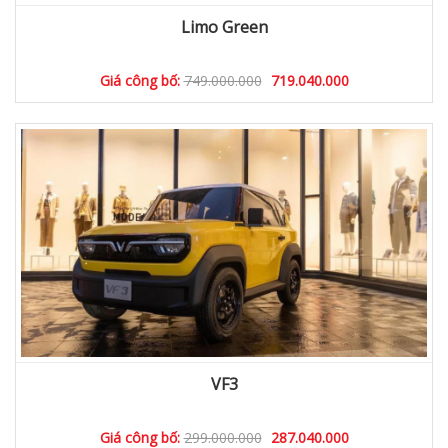
Limo Green
Giá công bố:
749.000.000
719.040.000
VF3
Giá công bố:
299.000.000
287.040.000