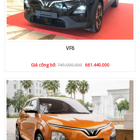
VF6
Giá công bố:
749,000,000
661.440.000