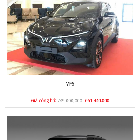
VF6
Giá công bố:
749,000,000
661.440.000