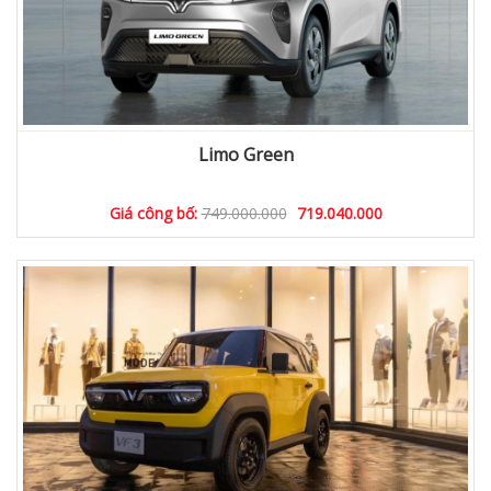
Limo Green
Giá công bố:
749.000.000
719.040.000