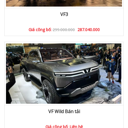
VF3
Giá công bố:
299.000.000
287.040.000
VF Wild Bán tải
Giá công bố: Liên hệ