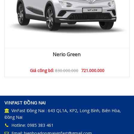
Nerio Green
Giá công bố:
830.000.000
721.000.000
VINFAST ĐỒNG NAI
VinFast Đồng Nai : 643 QL1A, KP2, Long Bình, Biên Hòa,
Đồng Nai
Hotline: 0985 383 461
Email: bienhoadongnaivinfast@gmail.com